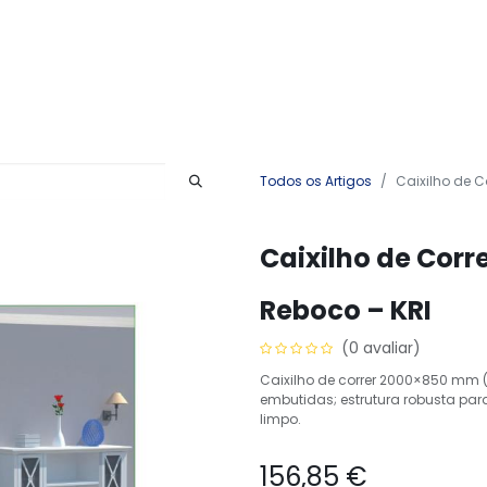
Produtos
Serviços
Contactos
Todos os Artigos
Caixilho de C
Caixilho de Corr
Reboco – KRI
(0 avaliar)
Caixilho de correr 2000×850 mm (
embutidas; estrutura robusta par
limpo.
156,85
€