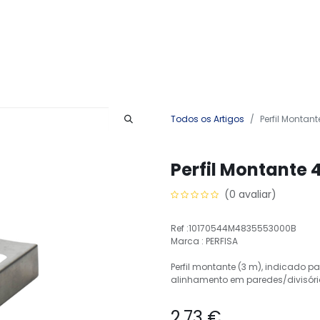
Produtos
Serviços
Contactos
Todos os Artigos
Perfil Montant
Perfil Montante 
(0 avaliar)
Ref :10170544M4835553000B
Marca : PERFISA
Perfil montante (3 m), indicado p
alinhamento em paredes/divisór
2,73
€