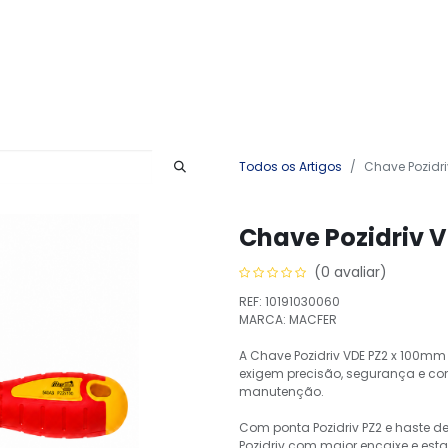
Produtos
Serviços
Contactos
Todos os Artigos
Chave Pozidr
Chave Pozidriv 
(0 avaliar)
REF: 10191030060
MARCA: MACFER
A Chave Pozidriv VDE PZ2 x 100m
exigem precisão, segurança e con
manutenção.
Com ponta Pozidriv PZ2 e haste d
Pozidriv com maior encaixe e esta