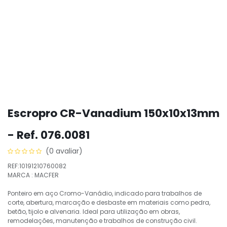
Escropro CR-Vanadium 150x10x13mm
- Ref. 076.0081
(0 avaliar)
REF:10191210760082
MARCA : MACFER
Ponteiro em aço Cromo-Vanádio, indicado para trabalhos de
corte, abertura, marcação e desbaste em materiais como pedra,
betão, tijolo e alvenaria. Ideal para utilização em obras,
remodelações, manutenção e trabalhos de construção civil.