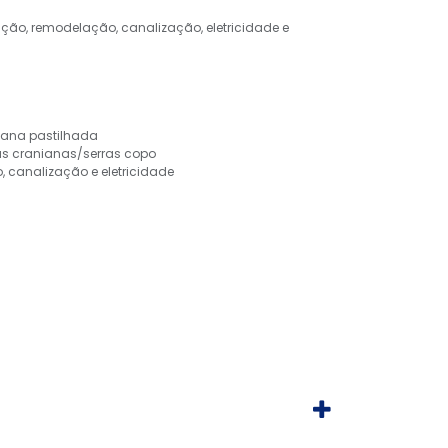
ção, remodelação, canalização, eletricidade e
iana pastilhada
as cranianas/serras copo
o, canalização e eletricidade