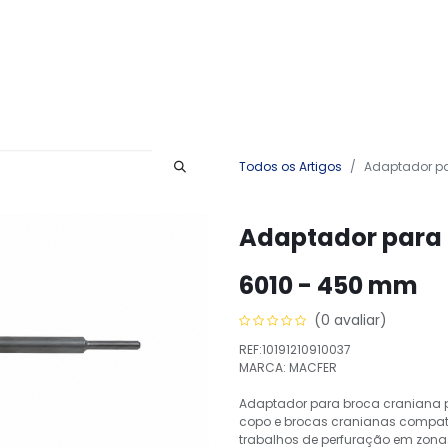
Produtos
Serviços
Contactos
Todos os Artigos
Adaptador pa
Adaptador para C
6010 - 450 mm
(0 avaliar)
REF:10191210910037
MARCA: MACFER
Adaptador para broca craniana pa
copo e brocas cranianas compatí
trabalhos de perfuração em zonas