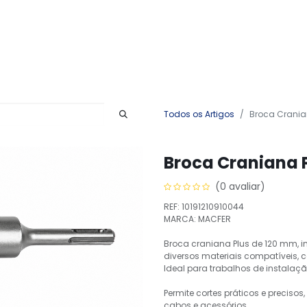
Produtos
Serviços
Contactos
Todos os Artigos
Broca Crania
Broca Craniana 
(0 avaliar)
REF: 10191210910044
MARCA: MACFER
Broca craniana Plus de 120 mm, i
diversos materiais compatíveis, c
Ideal para trabalhos de instalaçã
Permite cortes práticos e precis
cabos e acessórios.