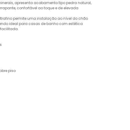
inerais, apresenta acabamento tipo pedra natural,
rrapante, confortável ao toque e de elevada
 ultrafino permite uma instalação ao nível do chão
sendo ideal para casas de banho com estética
acilitada.
s
obre piso