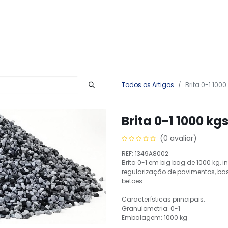
Produtos
Serviços
Contactos
Todos os Artigos
Brita 0-1 1000
Brita 0-1 1000 kg
(0 avaliar)
REF: 1349A8002
Brita 0-1 em big bag de 1000 kg,
regularização de pavimentos, b
betões.
Características principais:
Granulometria: 0-1
Embalagem: 1000 kg