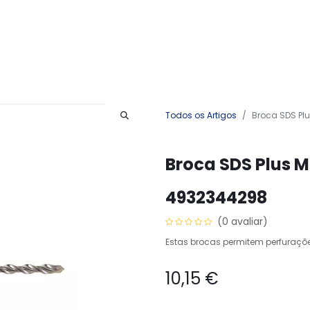
Produtos
Serviços
Contactos
Todos os Artigos
Broca SDS Pl
Broca SDS Plus M
4932344298
(0 avaliar)
Estas brocas permitem perfuraçõe
10,15
€