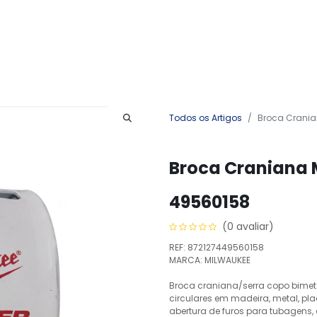
Produtos
Serviços
Contactos
Todos os Artigos
Broca Crania
Broca Craniana 
49560158
(0 avaliar)
REF: 872127449560158
MARCA: MILWAUKEE
Broca craniana/serra copo bimet
circulares em madeira, metal, pla
abertura de furos para tubagens,