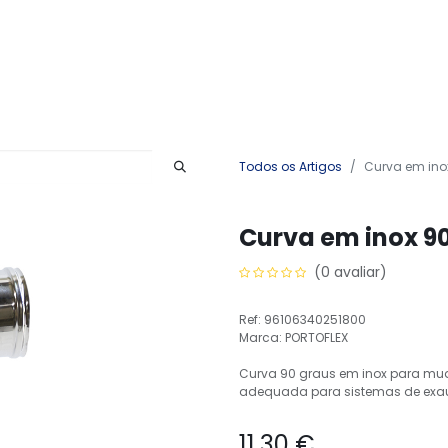
Produtos
Serviços
Contactos
Todos os Artigos
Curva em ino
Curva em inox 90
(0 avaliar)
Ref: 96106340251800
Marca: PORTOFLEX
Curva 90 graus em inox para mud
adequada para sistemas de exa
11,30
€