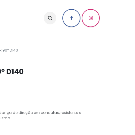
x 90º D140
º D140
ança de direção em condutas, resistente e
ustão.