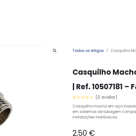
Produtos
Serviços
Contactos
Todos os Artigos
Casquilho Mac
Casquilho Macho
| Ref. 10507181 – 
(0 avaliar)
Casquilho macho em aço inoxidáv
em sistemas de tubagem compatí
instalações hidráulicas.
2,50
€