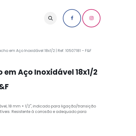
ho em Aço Inoxidável 18x1/2 | Ref. 10507181 – F&F
 em Aço Inoxidável 18x1/2
F&F
el, 18 mm × 1/2", indicado para ligação/transição
veis. Resistente à corrosão e adequado para