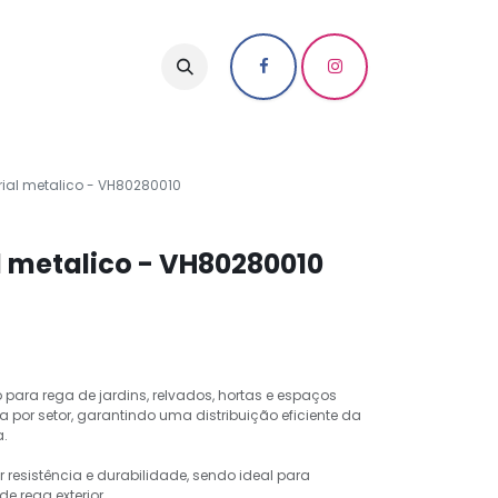
rial metalico - VH80280010
l metalico - VH80280010
o para rega de jardins, relvados, hortas e espaços
ega por setor, garantindo uma distribuição eficiente da
a.
r resistência e durabilidade, sendo ideal para
e rega exterior.