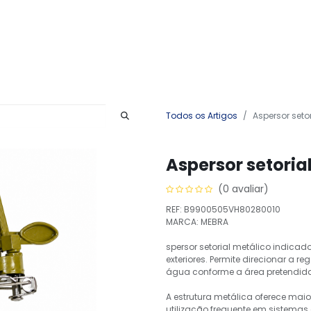
Produtos
Serviços
Contactos
Todos os Artigos
Aspersor seto
Aspersor setoria
(0 avaliar)
REF: B9900505VH80280010
MARCA: MEBRA
spersor setorial metálico indicad
exteriores. Permite direcionar a r
água conforme a área pretendid
A estrutura metálica oferece maio
utilização frequente em sistemas d