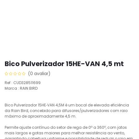
Bico Pulverizador 15HE-VAN 4,5 mt
(0 avaliar)
Ref : CUD328511699
Marca : RAIN BIRD
Bico Pulverizador 15HE‑VAN 4,5M é um bocal de elevada eficiência
da Rain Bird, concebido para difusores/pulverizadores com raio
máximo de aproximadamente 4,5 m.
Permite ajuste contínuo do setor de rega de 0º a 360º, com jatos
mais largos e gotas maiores para melhor resistência ao vento,
garantindo cobertura uniforme e possibilidade de reduzir o raio em