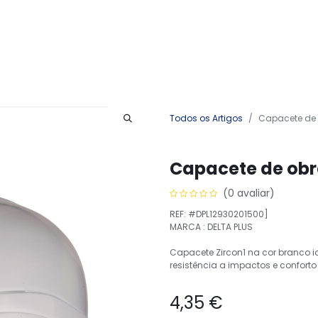
Produtos
Serviços
Contactos
Todos os Artigos
Capacete de 
Capacete de obr
(0 avaliar)
REF: #DPL12930201500]
MARCA : DELTA PLUS
Capacete Zircon1 na cor branco id
resistência a impactos e confort
4,35
€