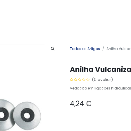
Produtos
Serviços
Contactos
Todos os Artigos
Anilha Vulcan
Anilha Vulcaniza
(0 avaliar)
Vedação em ligações hidráulica
4,24
€